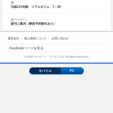
前
リ
稿
日経225先物 リアルタイム 7：49
前
ー
ナ
の
ビ
投
ゲ
次ページへ
稿:
新刊ご案内（事前予約割引あり）
ー
次
シ
の
ョ
投
運営会社
個人情報について
お問い合わせ
ン
稿:
Facebookページを見る
© 2026 マーケット・スクランブル. All rights reserved.x
モバイル
PC