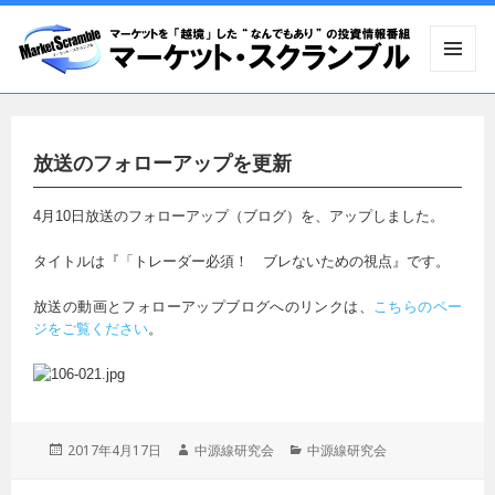
メニュ
ーとウ
ィジェ
ット
放送のフォローアップを更新
4月10日放送のフォローアップ（ブログ）を、アップしました。
タイトルは『「トレーダー必須！ ブレないための視点』です。
放送の動画とフォローアップブログへのリンクは、
こちらのペー
ジをご覧ください
。
投
2017年4月17日
作
中源線研究会
カ
中源線研究会
稿
成
テ
日:
者
ゴ
投