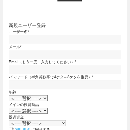
新規ユーザー登録
ユーザー名
*
メール
*
Email（もう一度、入力してください）
*
パスワード（半角英数字で4ケタ～8ケタを推奨）
*
年齢
メインの投資商品
投資資金
*
利用規約
に同意する。