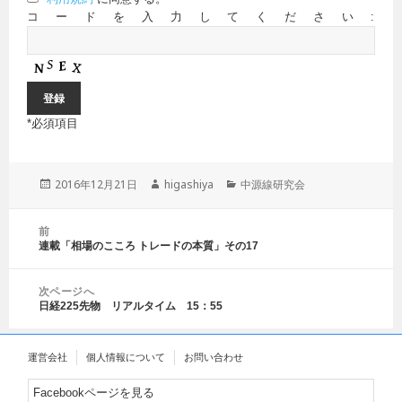
コードを入力してください:
*
必須項目
投
2016年12月21日
作
higashiya
カ
中源線研究会
稿
成
テ
日:
者
ゴ
投
前
リ
稿
連載「相場のこころ トレードの本質」その17
前
ー
ナ
の
ビ
投
ゲ
次ページへ
稿:
日経225先物 リアルタイム 15：55
ー
次
シ
の
ョ
投
運営会社
個人情報について
お問い合わせ
ン
稿:
Facebookページを見る