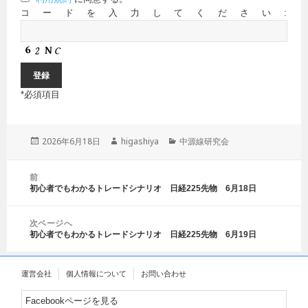
コードを入力してください:
*
必須項目
投
2026年6月18日
作
higashiya
カ
中源線研究会
稿
成
テ
日:
者
ゴ
投
前
リ
稿
初心者でもわかるトレードシナリオ 日経225先物 6月18日
前
ー
ナ
の
ビ
投
ゲ
次ページへ
稿:
初心者でもわかるトレードシナリオ 日経225先物 6月19日
ー
次
シ
の
ョ
投
運営会社
個人情報について
お問い合わせ
ン
稿:
Facebookページを見る