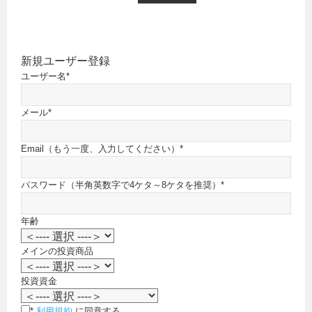
新規ユーザー登録
ユーザー名
*
メール
*
Email（もう一度、入力してください）
*
パスワード（半角英数字で4ケタ～8ケタを推奨）
*
年齢
メインの投資商品
投資資金
*
利用規約
に同意する。