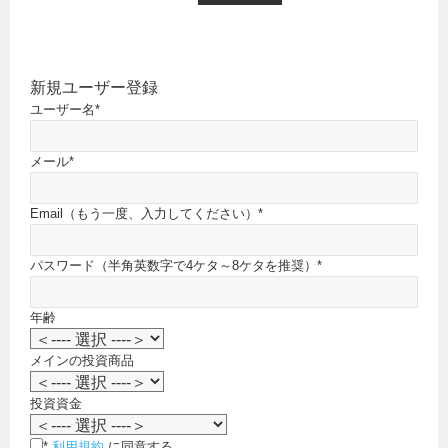
新規ユーザー登録
ユーザー名
*
メール
*
Email（もう一度、入力してください）
*
パスワード（半角英数字で4ケタ～8ケタを推奨）
*
年齢
メインの投資商品
投資資金
*
利用規約
に同意する。