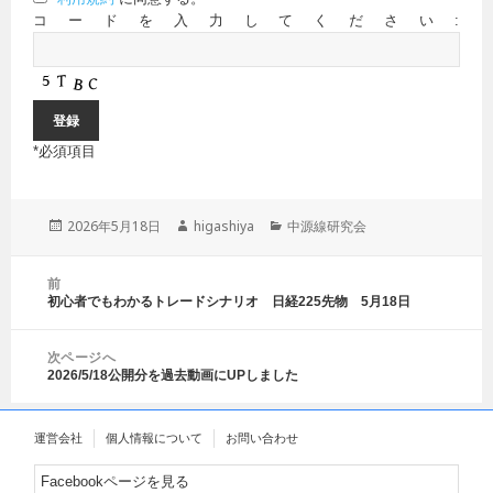
コードを入力してください:
*
必須項目
投
2026年5月18日
作
higashiya
カ
中源線研究会
稿
成
テ
日:
者
ゴ
投
前
リ
稿
初心者でもわかるトレードシナリオ 日経225先物 5月18日
前
ー
ナ
の
ビ
投
ゲ
次ページへ
稿:
2026/5/18公開分を過去動画にUPしました
ー
次
シ
の
ョ
投
運営会社
個人情報について
お問い合わせ
ン
稿:
Facebookページを見る