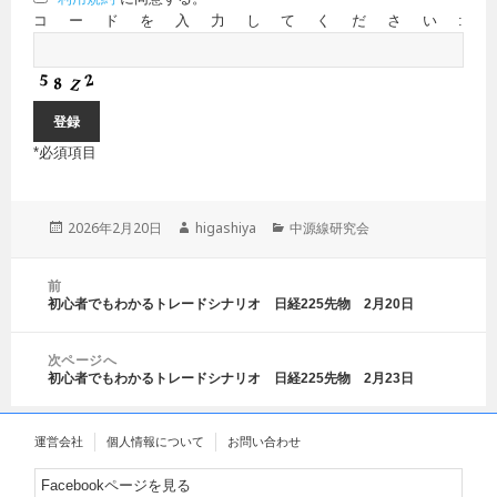
コードを入力してください:
*
必須項目
投
2026年2月20日
作
higashiya
カ
中源線研究会
稿
成
テ
日:
者
ゴ
投
前
リ
稿
初心者でもわかるトレードシナリオ 日経225先物 2月20日
前
ー
ナ
の
ビ
投
ゲ
次ページへ
稿:
初心者でもわかるトレードシナリオ 日経225先物 2月23日
ー
次
シ
の
ョ
投
運営会社
個人情報について
お問い合わせ
ン
稿:
Facebookページを見る