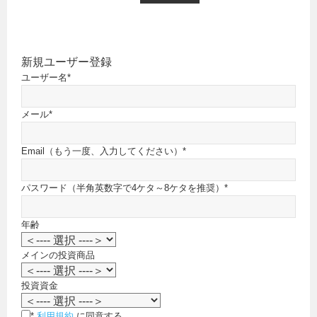
新規ユーザー登録
ユーザー名
*
メール
*
Email（もう一度、入力してください）
*
パスワード（半角英数字で4ケタ～8ケタを推奨）
*
年齢
メインの投資商品
投資資金
*
利用規約
に同意する。