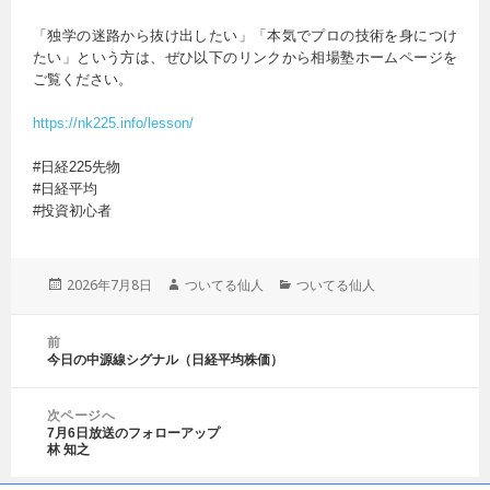
「独学の迷路から抜け出したい」「本気でプロの技術を身につけ
たい」という方は、ぜひ以下のリンクから相場塾ホームページを
ご覧ください。
https://nk225.info/lesson/
#日経225先物
#日経平均
#投資初心者
投
2026年7月8日
作
ついてる仙人
カ
ついてる仙人
稿
成
テ
日:
者
ゴ
投
前
リ
稿
今日の中源線シグナル（日経平均株価）
前
ー
ナ
の
ビ
投
ゲ
次ページへ
稿:
7月6日放送のフォローアップ
ー
次
林 知之
シ
の
ョ
投