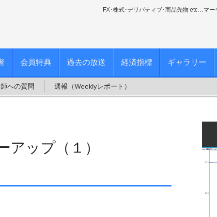
FX･株式･デリバティブ･商品先物 etc…マ
者
会員特典
過去の放送
経済指標
ギャラリー
講師への質問
週報（Weeklyレポート）
ローアップ（１）