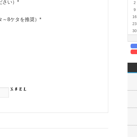
ださい）
*
2
9
16
タ～8ケタを推奨）
*
23
30