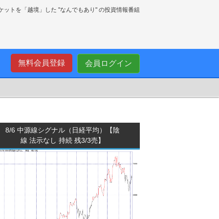
ーケットを「越境」した "なんでもあり" の投資情報番組
無料会員登録
会員ログイン
8/6 中源線シグナル（日経平均）【陰
線 法示なし 持続 残3/3売】