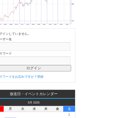
グインしていません。
ーザー名
スワード
スワードをお忘れですか？
登録
放送日・イベントカレンダー
8月 2026
月
火
水
木
金
土
1