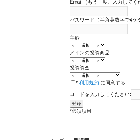
Email（もう一度、入力してく
パスワード（半角英数字で4ケ
年齢
メインの投資商品
投資資金
*
利用規約
に同意する。
コードを入力してください:
*
必須項目