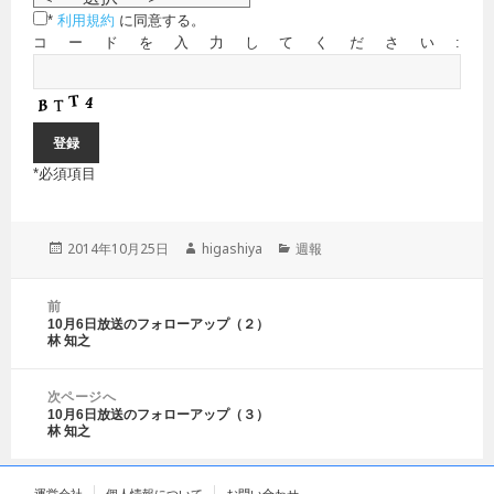
*
利用規約
に同意する。
コードを入力してください:
*
必須項目
投
2014年10月25日
作
higashiya
カ
週報
稿
成
テ
日:
者
ゴ
投
前
リ
稿
10月6日放送のフォローアップ（２）
前
ー
ナ
林 知之
の
ビ
投
ゲ
稿:
次ページへ
ー
10月6日放送のフォローアップ（３）
次
シ
林 知之
の
ョ
投
ン
稿: