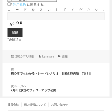
*
利用規約
に同意する。
コードを入力してください:
*
必須項目
投
2026年7月8日
作
kanrisya
カ
週報
稿
成
テ
日:
者
ゴ
投
前
リ
稿
初心者でもわかるトレードシナリオ 日経225先物 7月8日
前
ー
ナ
の
ビ
投
ゲ
次ページへ
稿:
7月6日放送のフォローアップ公開
ー
次
シ
の
ョ
投
運営会社
個人情報について
お問い合わせ
ン
稿: