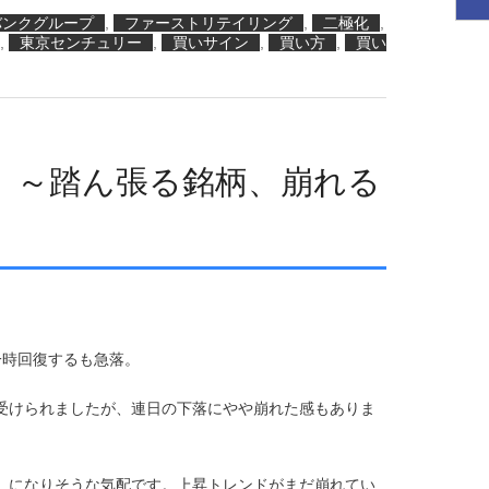
バンクグループ
,
ファーストリテイリング
,
二極化
,
,
東京センチュリー
,
買いサイン
,
買い方
,
買い
 ～踏ん張る銘柄、崩れる
一時回復するも急落。
見受けられましたが、連日の下落にやや崩れた感もありま
」になりそうな気配です。上昇トレンドがまだ崩れてい