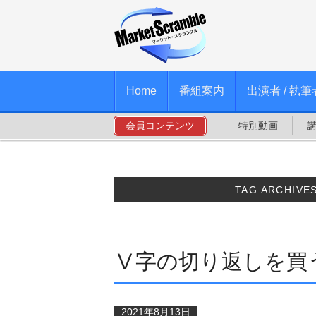
Home
番組案内
出演者 / 執筆
会員コンテンツ
特別動画
TAG ARCHIVE
Ⅴ字の切り返しを買
2021年8月13日