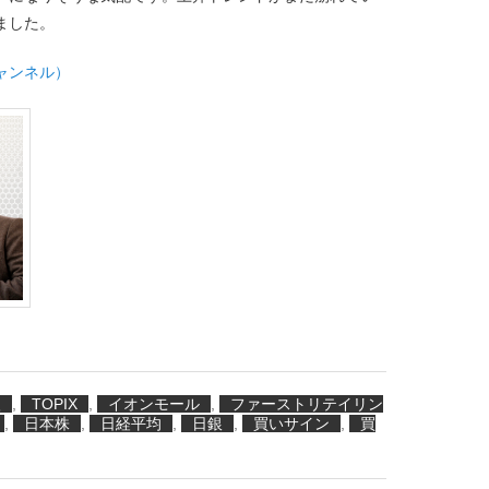
ました。
チャンネル）
入
,
TOPIX
,
イオンモール
,
ファーストリテイリン
,
日本株
,
日経平均
,
日銀
,
買いサイン
,
買