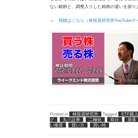
ない銘柄と、調整入りした銘柄の違いを探り
→
視聴はこちら（林投資研究所YouTube
Posted in
林投資研究所
Tagged
ETF購
グ
,
丸三証券
,
二極化
,
双日
,
急落
い推奨
,
買い方
,
買い時