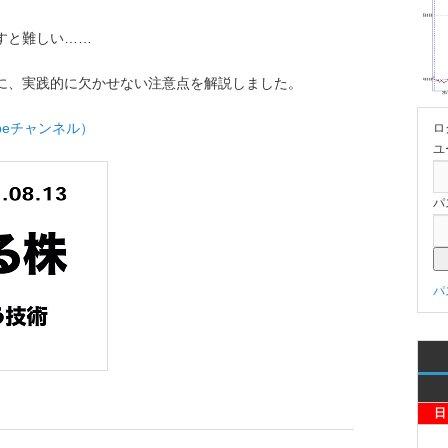
すと難しい……
に、実践的に欠かせない注意点を解説しました。
beチャンネル）
ロ
ユ
パ
パ
日