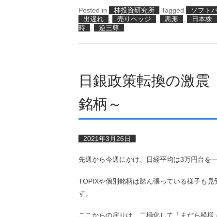
Posted in
林投資研究所
Tagged
ソフト
出遅れ
,
売りヘッジ
,
悪形
,
日本株
時
,
逆三尊
日銀政策転換の激震
銘柄～
2021年3月26日
先週から今週にかけ、日経平均は3万円台を
TOPIXや個別銘柄は踏ん張っている様子も
す。
ここからの戻りは、二極化して「まだら模様