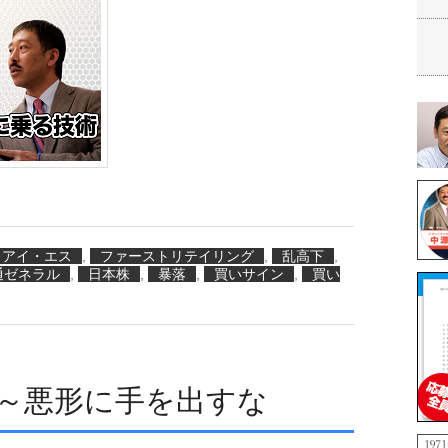
・アイ・エス
,
ファーストリテイリング
,
乱高下
,
通ゼネラル
,
日本株
,
暴落
,
買いサイン
,
買い
 ～悪形に手を出すな