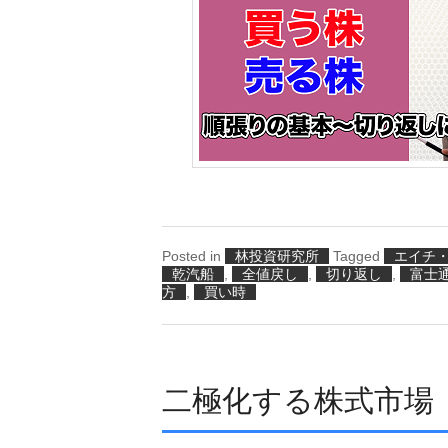
Posted in
林投資研究所
Tagged
エイチ
乾汽船
,
全値戻し
,
切り返し
,
富士
方
,
買い時
二極化する株式市場