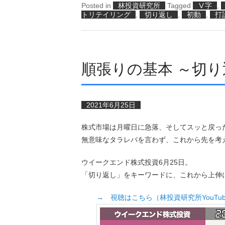
Posted in
林投資研究所
Tagged
Ⅴ字
,
トリテイリング
,
切り返し
,
初動
,
打
順張りの基本 ～切
2021年6月25日
株式市場は月曜日に急落、そしてスッと戻っ
無意味なタラレバを言わず、これから先を考
ウイークエンド株式投資6月25日。
「切り返し」をキーワードに、これから上伸
→ 視聴はこちら（林投資研究所YouTu