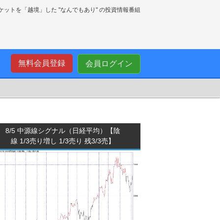
ーケットを「越境」した "なんでもあり" の投資情報番組
無料会員登録
会員ログイン
8/5 中源線シグナル（日経平均）【陰
線 1/3売り増し 1/3売り 残3/3売】