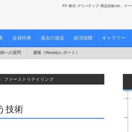
FX･株式･デリバティブ･商品先物 etc…マ
者
会員特典
過去の放送
経済指標
ギャラリー
講師への質問
週報（Weeklyレポート）
S:
ファーストリテイリング
う技術