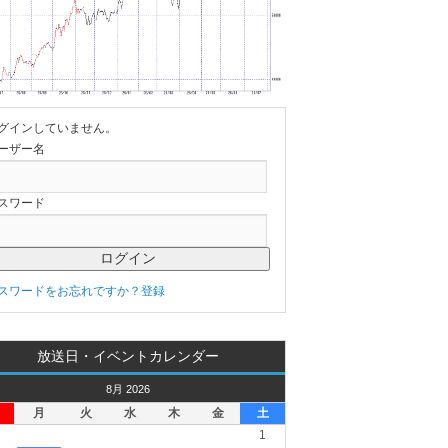
グインしていません。
ーザー名
スワード
スワードをお忘れですか？
登録
放送日・イベントカレンダー
8月 2026
月
火
水
木
金
土
1