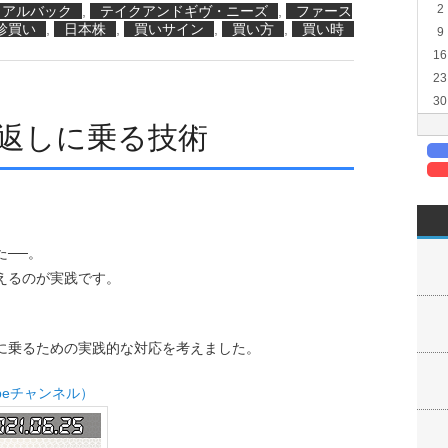
2
アルバック
,
テイクアンドギヴ・ニーズ
,
ファース
診買い
,
日本株
,
買いサイン
,
買い方
,
買い時
9
16
23
30
り返しに乗る技術
た──。
えるのが実践です。
に乗るための実践的な対応を考えました。
beチャンネル）