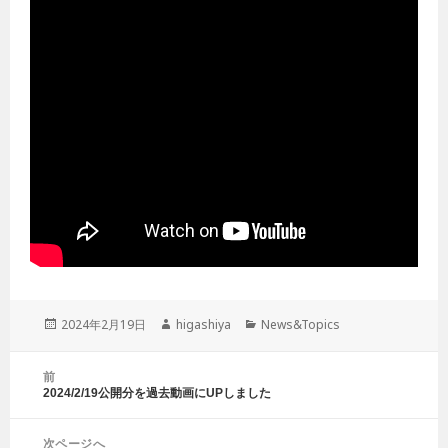
投
2024年2月19日
作
higashiya
カ
News&Topics
稿
成
テ
日:
者
ゴ
投
前
リ
稿
2024/2/19公開分を過去動画にUPしました
前
ー
ナ
の
ビ
投
ゲ
次ページへ