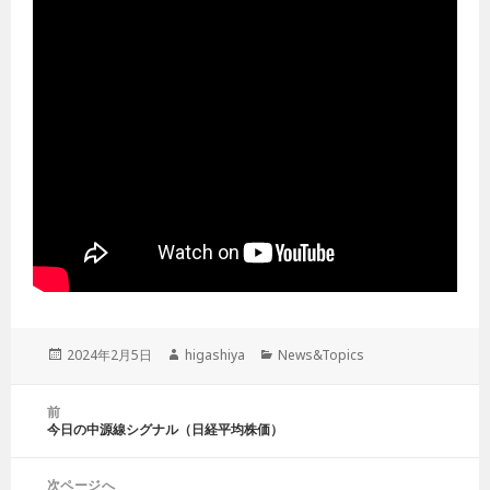
投
2024年2月5日
作
higashiya
カ
News&Topics
稿
成
テ
日:
者
ゴ
投
前
リ
稿
今日の中源線シグナル（日経平均株価）
前
ー
ナ
の
ビ
投
ゲ
次ページへ