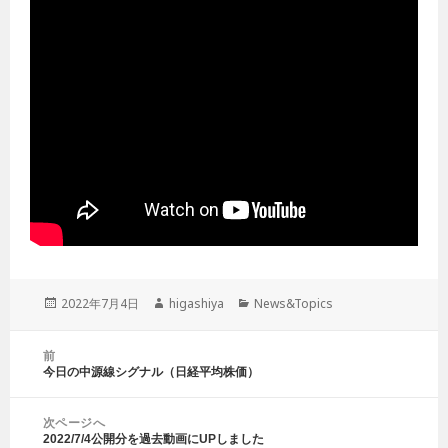
投
2022年7月4日
作
higashiya
カ
News&Topics
稿
成
テ
日:
者
ゴ
投
前
リ
稿
今日の中源線シグナル（日経平均株価）
前
ー
ナ
の
ビ
投
ゲ
次ページへ
稿:
2022/7/4公開分を過去動画にUPしました
ー
次