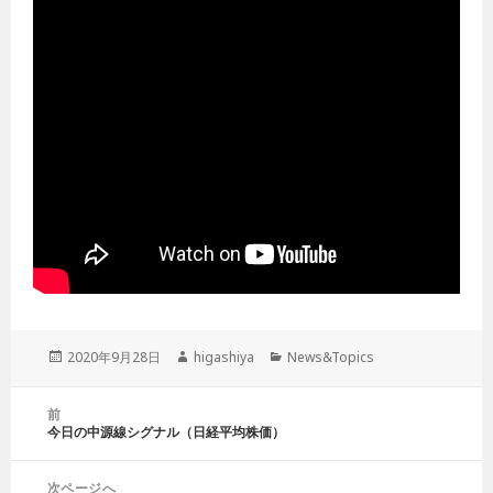
投
2020年9月28日
作
higashiya
カ
News&Topics
稿
成
テ
日:
者
ゴ
投
前
リ
稿
今日の中源線シグナル（日経平均株価）
前
ー
ナ
の
ビ
投
ゲ
次ページへ