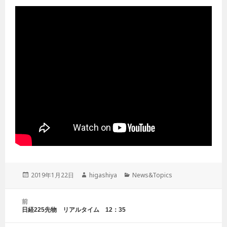
投
2019年1月22日
作
higashiya
カ
News&Topics
稿
成
テ
日:
者
ゴ
投
前
リ
稿
日経225先物 リアルタイム 12：35
前
ー
ナ
の
ビ