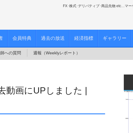
FX･株式･デリバティブ･商品先物 etc…マ
者
会員特典
過去の放送
経済指標
ギャラリー
講師への質問
週報（Weeklyレポート）
を過去動画にUPしました |