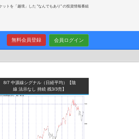
ーケットを「越境」した "なんでもあり" の投資情報番組
無料会員登録
会員ログイン
8/7 中源線シグナル（日経平均）【陰
線 法示なし 持続 残3/3売】