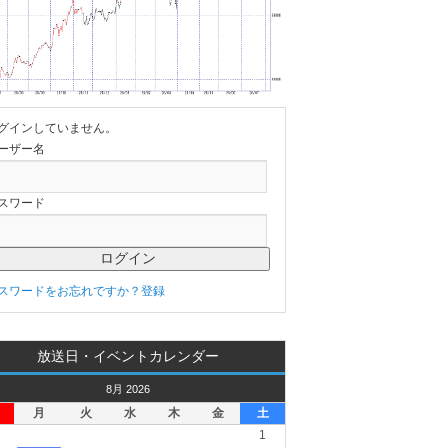
グインしていません。
ーザー名
スワード
スワードをお忘れですか？
登録
放送日・イベントカレンダー
8月 2026
月
火
水
木
金
土
1