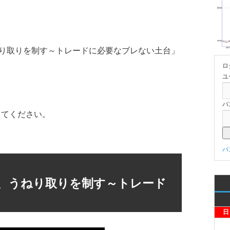
ねり取りを制す～トレードに必要なブレない土台」
ロ
ユ
パ
してください。
パ
、うねり取りを制す～トレード
日