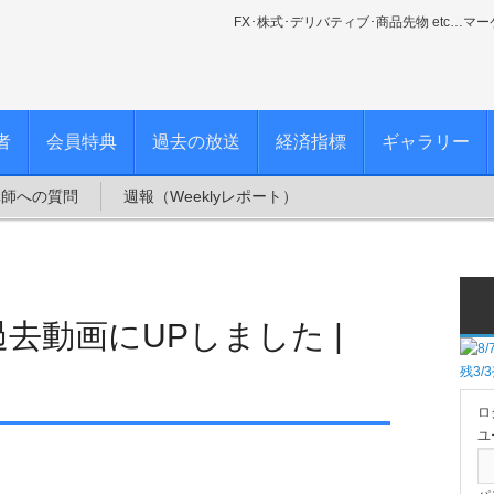
FX･株式･デリバティブ･商品先物 etc…マ
者
会員特典
過去の放送
経済指標
ギャラリー
講師への質問
週報（Weeklyレポート）
分を過去動画にUPしました |
ロ
ユ