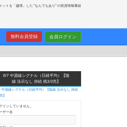
ーケットを「越境」した "なんでもあり" の投資情報番組
無料会員登録
会員ログイン
8/7 中源線シグナル（日経平均）【陰
線 法示なし 持続 残3/3売】
グインしていません。
ーザー名