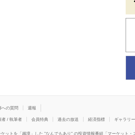
師への質問
週報
者 / 執筆者
会員特典
過去の放送
経済指標
ギャラリ
ーケットを「越境」した "なんでもあり" の投資情報番組「マーケット