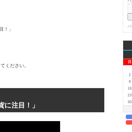
パ
パ
目！」
日
してください。
2
9
16
23
30
貨に注目！」