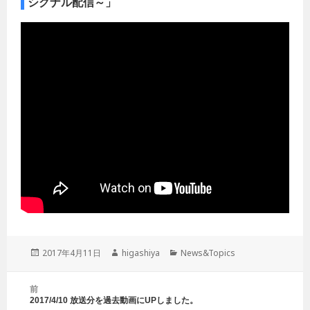
シグナル配信～」
投
2017年4月11日
作
higashiya
カ
News&Topics
稿
成
テ
日:
者
ゴ
投
前
リ
稿
2017/4/10 放送分を過去動画にUPしました。
前
ー
ナ