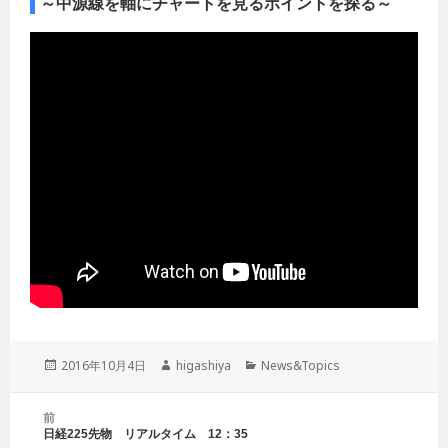
～中源線を軸にチャートを見るポイントを探る～
投
2016年10月4日
作
higashiya
カ
News&Topics
稿
成
テ
日:
者
ゴ
投
前
リ
稿
日経225先物 リアルタイム 12：35
前
ー
ナ