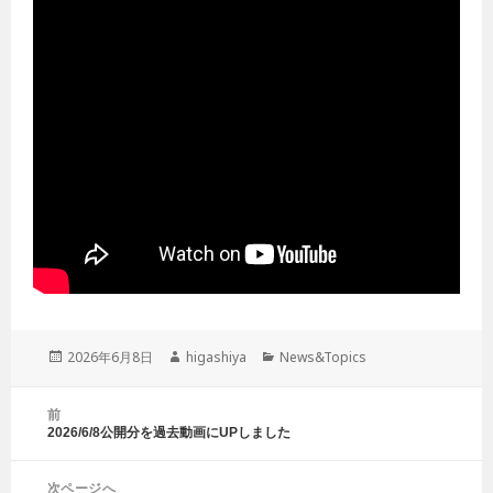
投
2026年6月8日
作
higashiya
カ
News&Topics
稿
成
テ
日:
者
ゴ
投
前
リ
稿
2026/6/8公開分を過去動画にUPしました
前
ー
ナ
の
ビ
投
ゲ
次ページへ