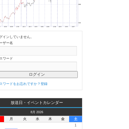
グインしていません。
ーザー名
スワード
スワードをお忘れですか？
登録
放送日・イベントカレンダー
8月 2026
月
火
水
木
金
土
1