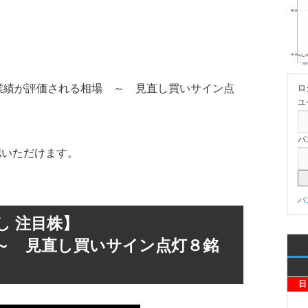
。
】業績が評価される相場 ～ 見直し買いサイン点
ロ
ユ
パ
認いただけます。
パ
し 注目株】
～ 見直し買いサイン点灯８銘
日