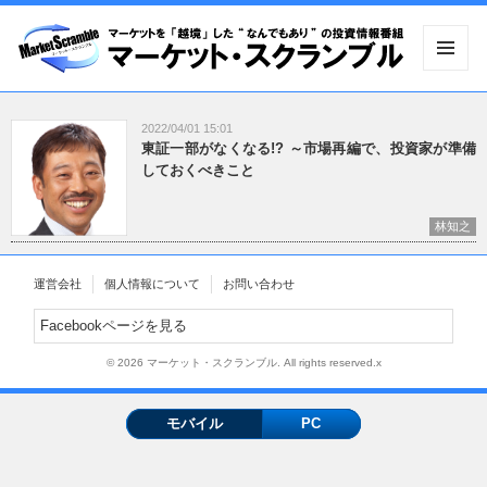
メニュ
ーとウ
ィジェ
2022/04/01 15:01
ット
東証一部がなくなる!? ～市場再編で、投資家が準備
しておくべきこと
林知之
運営会社
個人情報について
お問い合わせ
Facebookページを見る
© 2026 マーケット・スクランブル. All rights reserved.x
モバイル
PC